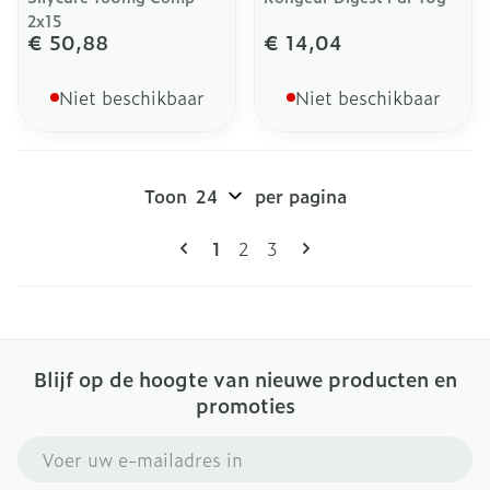
2x15
€ 50,88
€ 14,04
Niet beschikbaar
Niet beschikbaar
Toon
per pagina
Pagina's
U lees momenteel pagina
Pagina
Pagina
1
2
3
Blijf op de hoogte van nieuwe producten en
promoties
E-mail adres