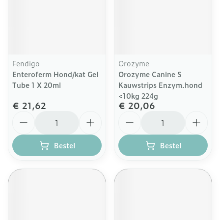
Fendigo
Orozyme
Enteroferm Hond/kat Gel
Orozyme Canine S
Tube 1 X 20ml
Kauwstrips Enzym.hond
<10kg 224g
€ 21,62
€ 20,06
Aantal
Aantal
Bestel
Bestel