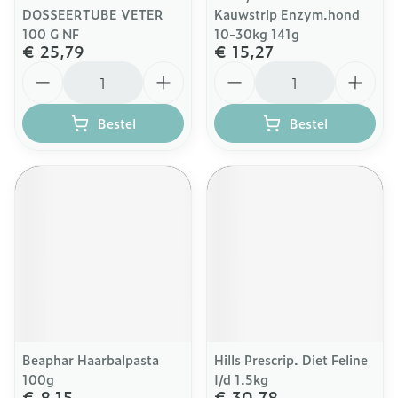
DOSSEERTUBE VETER
Kauwstrip Enzym.hond
100 G NF
10-30kg 141g
€ 25,79
€ 15,27
Aantal
Aantal
Bestel
Bestel
Beaphar Haarbalpasta
Hills Prescrip. Diet Feline
100g
I/d 1.5kg
€ 8,15
€ 30,78