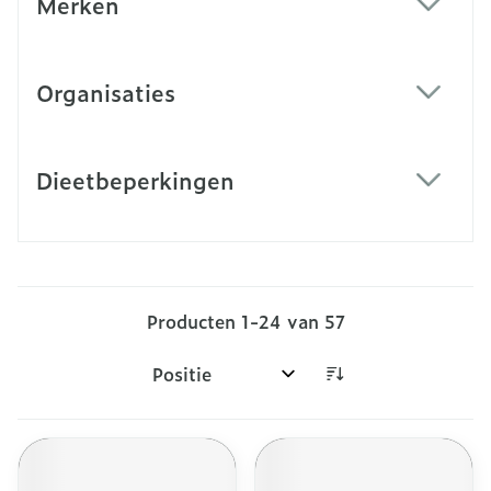
Merken
filter
Organisaties
filter
Dieetbeperkingen
filter
Producten
1
-
24
van
57
Sorteer op: