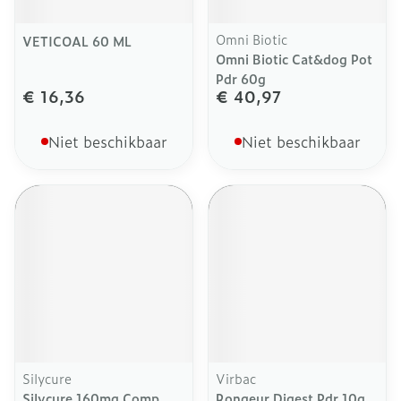
Omni Biotic
VETICOAL 60 ML
Omni Biotic Cat&dog Pot
Pdr 60g
€ 16,36
€ 40,97
Niet beschikbaar
Niet beschikbaar
Silycure
Virbac
Silycure 160mg Comp
Rongeur Digest Pdr 10g