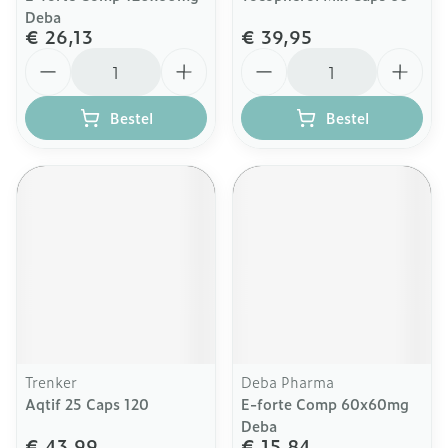
Deba
€ 26,13
€ 39,95
Aantal
Aantal
Bestel
Bestel
Trenker
Deba Pharma
Aqtif 25 Caps 120
E-forte Comp 60x60mg
Deba
€ 43,99
€ 15,84