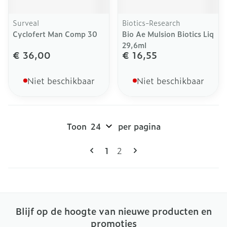
Surveal
Biotics-Research
Cyclofert Man Comp 30
Bio Ae Mulsion Biotics Liq
29,6ml
€ 36,00
€ 16,55
Niet beschikbaar
Niet beschikbaar
Toon
per pagina
Pagina's
U lees momenteel pagina
Pagina
1
2
Blijf op de hoogte van nieuwe producten en
promoties