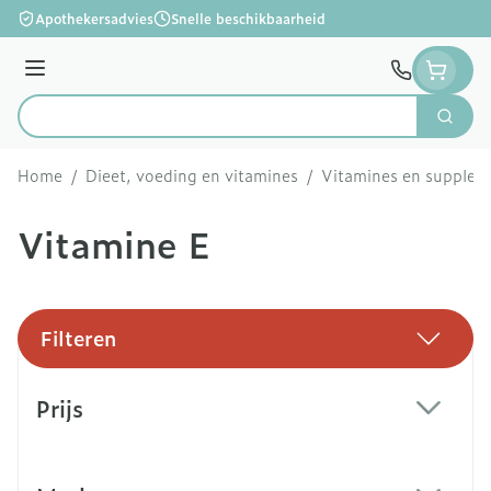
Ga naar de inhoud
Apothekersadvies
Snelle beschikbaarheid
Menu
Zoek
Product, merk, categorie...
Home
/
Dieet, voeding en vitamines
/
Vitamines en supple
Vitamine E
Filteren
Doorgaan naar productlijst
Prijs
filter