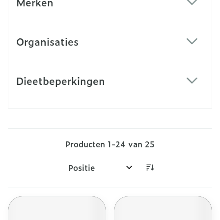
Merken
filter
Organisaties
filter
Dieetbeperkingen
filter
Producten
1
-
24
van
25
Sorteer op: