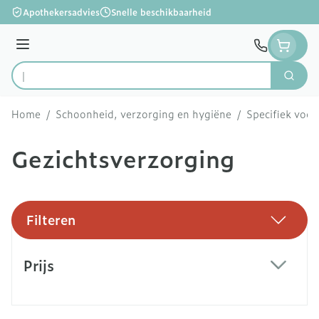
Ga naar de inhoud
Apothekersadvies
Snelle beschikbaarheid
Menu
Zoek
Product, merk, categorie...
Home
/
Schoonheid, verzorging en hygiëne
/
Specifiek voo
Gezichtsverzorging
Filteren
Doorgaan naar productlijst
Prijs
filter