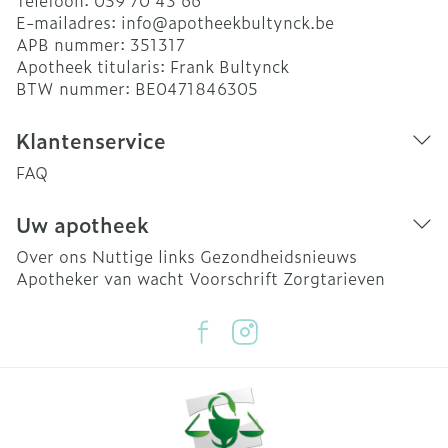
Telefoon:
059 70 43 66
E-mailadres:
info@
apotheekbultynck.be
APB nummer:
351317
Apotheek titularis:
Frank Bultynck
BTW nummer:
BE0471846305
Klantenservice
FAQ
Uw apotheek
Over ons
Nuttige links
Gezondheidsnieuws
Apotheker van wacht
Voorschrift
Zorgtarieven