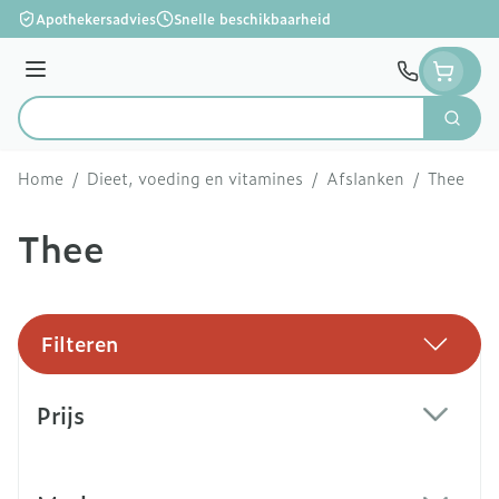
Ga naar de inhoud
Apothekersadvies
Snelle beschikbaarheid
Menu
Zoek
Product, merk, categorie...
Home
/
Dieet, voeding en vitamines
/
Afslanken
/
Thee
Thee
Filteren
Doorgaan naar productlijst
Prijs
filter