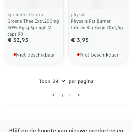
Springfield Nutra
physalis
Groene Thee Extr.200mg
Physalis Fat Burner
50% Egcg Springf. V-
Infusie Bio Zakje 20x1,5g
caps 90
€ 32,95
€ 3,95
Niet beschikbaar
Niet beschikbaar
Toon
per pagina
Pagina's
U lees momenteel pagina
Pagina
1
2
Blijf op de hoogte van nieuwe producten en