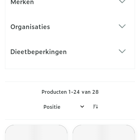
Merken
filter
Organisaties
filter
Dieetbeperkingen
filter
Producten
1
-
24
van
28
Sorteer op: