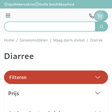
Ga naar de inhoud
Apothekersadvies
Snelle beschikbaarheid
Menu
Zoek
Product, merk, categorie...
Home
/
Geneesmiddelen
/
Maag darm stelsel
/
Diarree
Diarree
Filteren
Doorgaan naar productlijst
Prijs
filter