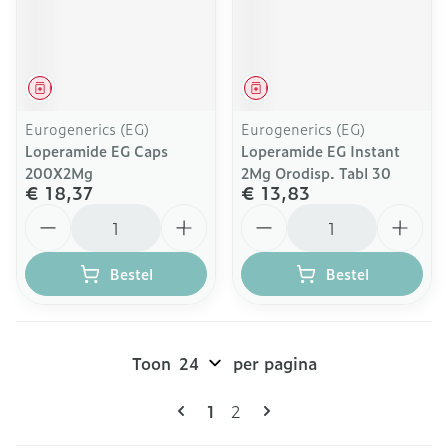
Geneesmiddel
Geneesmiddel
Eurogenerics (EG)
Eurogenerics (EG)
Loperamide EG Caps
Loperamide EG Instant
200X2Mg
2Mg Orodisp. Tabl 30
€ 18,37
€ 13,83
Aantal
Aantal
Bestel
Bestel
Toon
per pagina
Pagina's
U lees momenteel pagina
Pagina
1
2