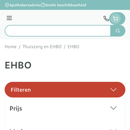
Ga naar de inhoud
Apothekersadvies
Snelle beschikbaarheid
Menu
Zoek
Product, merk, categorie...
Home
/
Thuiszorg en EHBO
/
EHBO
EHBO
Filteren
Doorgaan naar productlijst
Prijs
filter