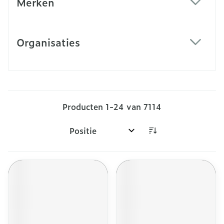
Merken
filter
Organisaties
filter
Producten
1
-
24
van
7114
Sorteer op: