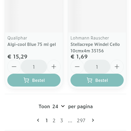
Qualiphar
Lohmann Rauscher
Algi-cool Blue 75 ml gel
Stellacrepe Windel Cello
10cmx4m 35156
€ 15,29
€ 1,69
Aantal
Aantal
Bestel
Bestel
Toon
per pagina
Pagina's
U lees momenteel pagina
Pagina
Pagina
Pagina
1
2
3
...
297