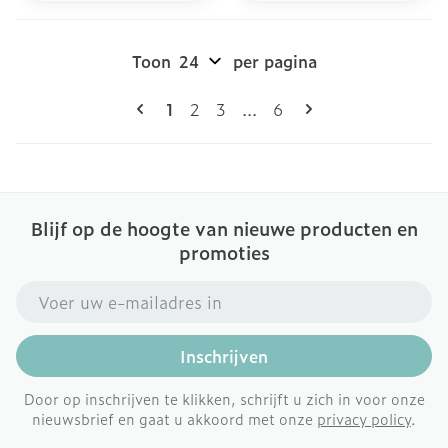
Toon
per pagina
Pagina's
U lees momenteel pagina
Pagina
Pagina
Pagina
1
2
3
...
6
Blijf op de hoogte van nieuwe producten en
promoties
E-mail adres
Inschrijven
Door op inschrijven te klikken, schrijft u zich in voor onze
nieuwsbrief en gaat u akkoord met onze
privacy policy
.