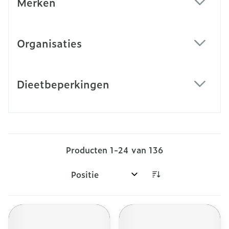
Merken
filter
Organisaties
filter
Dieetbeperkingen
filter
Producten
1
-
24
van
136
Sorteer op: