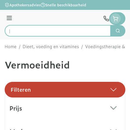
Ga naar de inhoud
Apothekersadvies
Snelle beschikbaarheid
Menu
Zoek
Product, merk, categorie...
Home
/
Dieet, voeding en vitamines
/
Voedingstherapie & we
Vermoeidheid
Filteren
Doorgaan naar productlijst
Prijs
filter