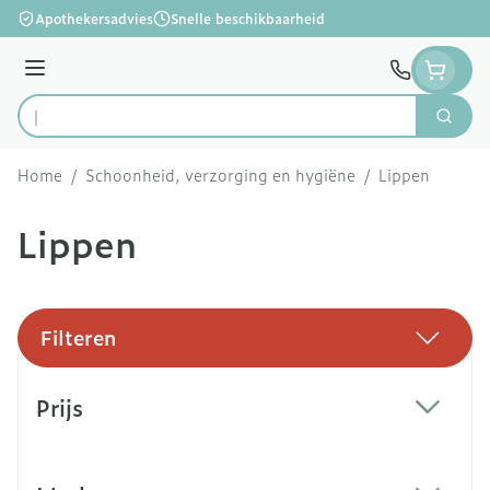
Ga naar de inhoud
Apothekersadvies
Snelle beschikbaarheid
Menu
Zoek
Product, merk, categorie...
Home
/
Schoonheid, verzorging en hygiëne
/
Lippen
Lippen
Filteren
Doorgaan naar productlijst
Prijs
filter