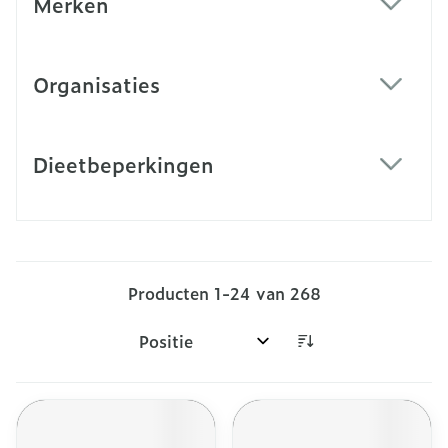
Merken
filter
Organisaties
filter
Dieetbeperkingen
filter
Producten
1
-
24
van
268
Sorteer op: