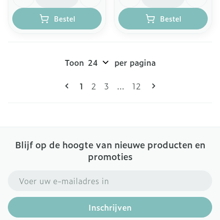
Bestel
Bestel
Toon
per pagina
Pagina's
U lees momenteel pagina
Pagina
Pagina
Pagina
1
2
3
...
12
Blijf op de hoogte van nieuwe producten en
promoties
E-mail adres
Inschrijven