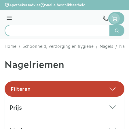
Ga naar de inhoud
Apothekersadvies
Snelle beschikbaarheid
Menu
Zoek
Product, merk, categorie...
Home
/
Schoonheid, verzorging en hygiëne
/
Nagels
/
Nage
Nagelriemen
Filteren
Doorgaan naar productlijst
Prijs
filter