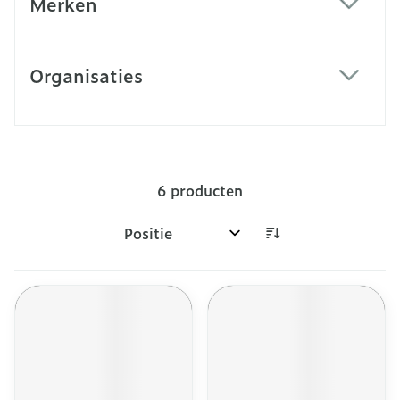
Merken
filter
Organisaties
filter
6
producten
Sorteer op: