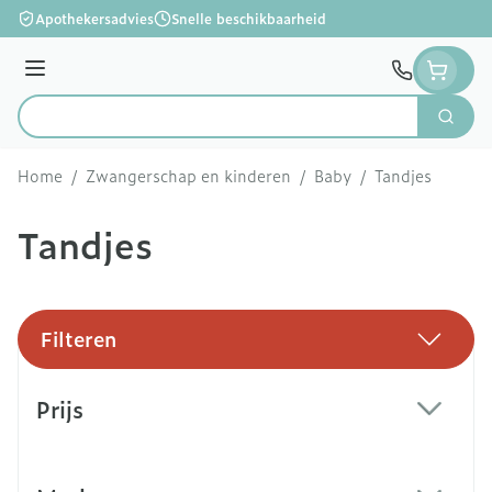
Ga naar de inhoud
Apothekersadvies
Snelle beschikbaarheid
Menu
Zoek
Product, merk, categorie...
Home
/
Zwangerschap en kinderen
/
Baby
/
Tandjes
Tandjes
Filteren
Doorgaan naar productlijst
Prijs
filter