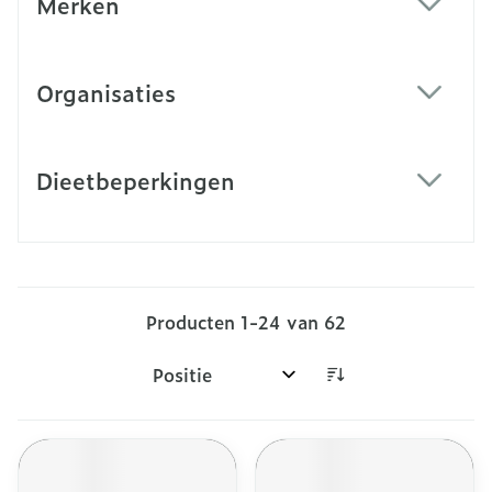
Merken
filter
Organisaties
filter
Dieetbeperkingen
filter
Producten
1
-
24
van
62
Sorteer op: