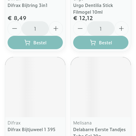
Difrax Bijtring 3in1
Urgo Dentilia Stick
Filmogel 10ml
€ 8,49
€ 12,12
Aantal
Aantal
Bestel
Bestel
Difrax
Melisana
Difrax Bijtjuweel 1 395
Delabarre Eerste Tandjes
Tube Gel 20g