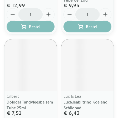
€ 12,99
€ 9,95
Aantal
Aantal
Bestel
Bestel
Gilbert
Luc & Léa
Dologel Tandvleesbalsem
Luc&leabijtring Koelend
Tube 25ml
Schildpad
€ 7,52
€ 6,43