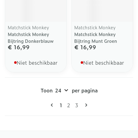
Matchstick Monkey
Matchstick Monkey
Matchstick Monkey
Matchstick Monkey
Bijtring Donkerblauw
Bijtring Munt Groen
€ 16,99
€ 16,99
Niet beschikbaar
Niet beschikbaar
Toon
per pagina
Pagina's
U lees momenteel pagina
Pagina
Pagina
1
2
3