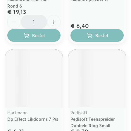
Rond 6
€ 19,13
Aantal
€ 6,40
Bestel
Bestel
Hartmann
Pedisoft
Dp Effect Likdoorns 7 P/s
Pedisoft Teenspreider
Dubbele Ring Small