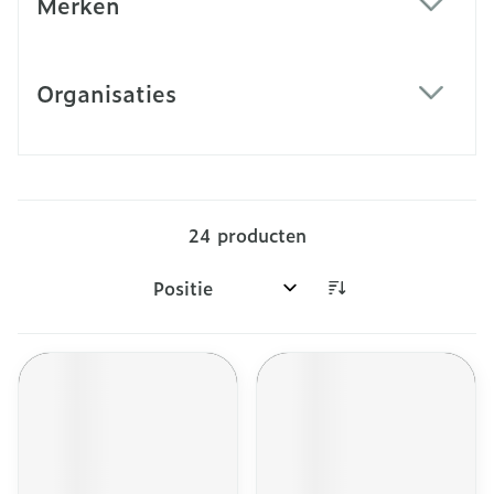
Merken
filter
Organisaties
filter
24
producten
Sorteer op: