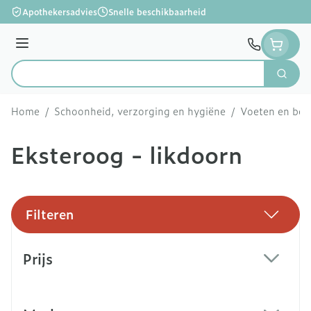
Ga naar de inhoud
Apothekersadvies
Snelle beschikbaarheid
Menu
Zoek
Product, merk, categorie...
Home
/
Schoonheid, verzorging en hygiëne
/
Voeten en be
Eksteroog - likdoorn
Filteren
Doorgaan naar productlijst
Prijs
filter