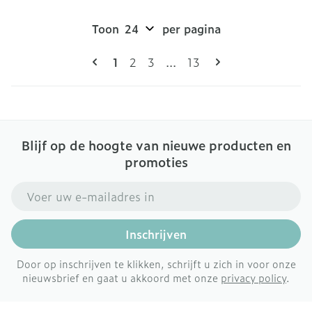
Toon
per pagina
Pagina's
U lees momenteel pagina
Pagina
Pagina
Pagina
1
2
3
...
13
Blijf op de hoogte van nieuwe producten en
promoties
E-mail adres
Inschrijven
Door op inschrijven te klikken, schrijft u zich in voor onze
nieuwsbrief en gaat u akkoord met onze
privacy policy
.