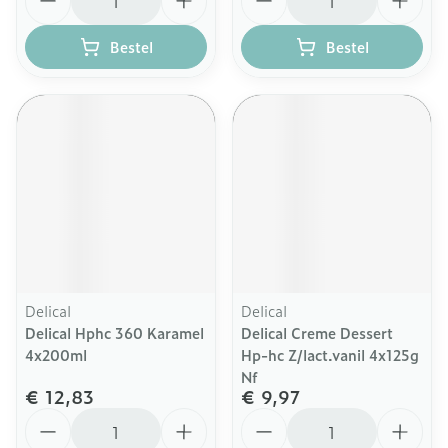
Bestel
Bestel
Delical
Delical
Delical Hphc 360 Karamel
Delical Creme Dessert
4x200ml
Hp-hc Z/lact.vanil 4x125g
Nf
€ 12,83
€ 9,97
Aantal
Aantal