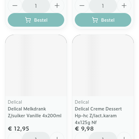
Aantal
Aantal
Bestel
Bestel
Delical
Delical
Delical Melkdrank
Delical Creme Dessert
Z/suiker Vanille 4x200ml
Hp-hc Z/lact.karam
4x125g Nf
€ 12,95
€ 9,98
Aantal
Aantal