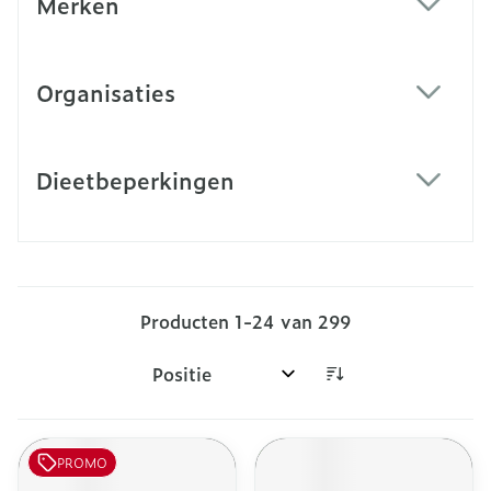
Merken
filter
Organisaties
filter
Dieetbeperkingen
filter
Producten
1
-
24
van
299
Sorteer op:
PROMO