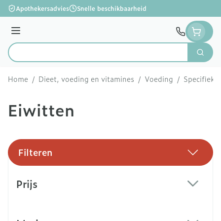
Ga naar de inhoud
Apothekersadvies
Snelle beschikbaarheid
Menu
Zoek
Product, merk, categorie...
Home
/
Dieet, voeding en vitamines
/
Voeding
/
Specifieke
Eiwitten
Filteren
Doorgaan naar productlijst
Prijs
filter