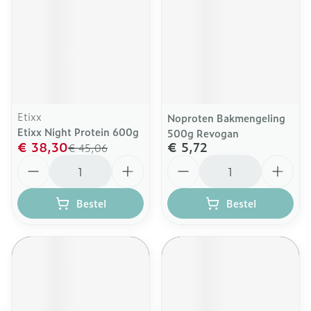
Etixx
Noproten Bakmengeling
Etixx Night Protein 600g
500g Revogan
€ 38,30
€ 5,72
€ 45,06
Aantal
Aantal
Bestel
Bestel