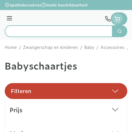
Ga naar de inhoud
Apothekersadvies
Snelle beschikbaarheid
Menu
Zoek
Product, merk, categorie...
Home
/
Zwangerschap en kinderen
/
Baby
/
Accessoires
/
Babyschaartjes
Filteren
Doorgaan naar productlijst
Prijs
filter