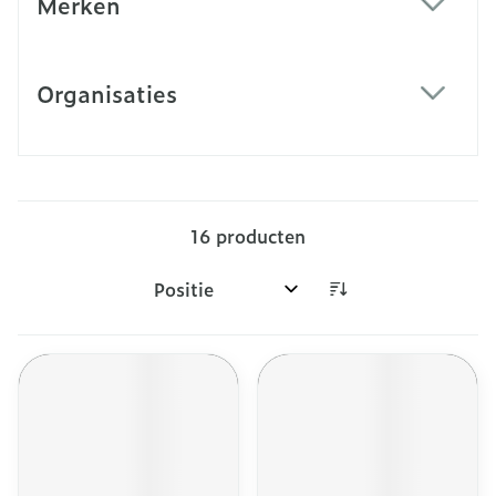
Merken
filter
Organisaties
filter
16
producten
Sorteer op: