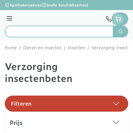
Ga naar de inhoud
Apothekersadvies
Snelle beschikbaarheid
Menu
Zoek
Product, merk, categorie...
Home
/
Dieren en insecten
/
Insecten
/
Verzorging insecte
Verzorging
insectenbeten
Filteren
Doorgaan naar productlijst
Prijs
filter