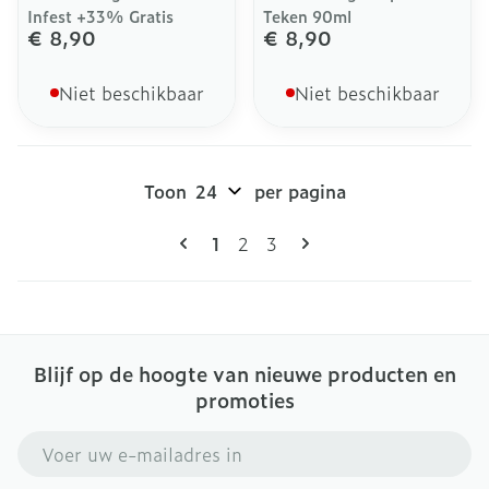
Infest +33% Gratis
Teken 90ml
€ 8,90
€ 8,90
Niet beschikbaar
Niet beschikbaar
Toon
per pagina
Pagina's
U lees momenteel pagina
Pagina
Pagina
1
2
3
Blijf op de hoogte van nieuwe producten en
promoties
E-mail adres