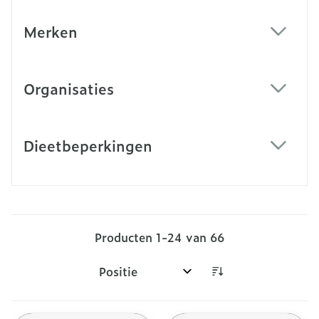
Merken
filter
Organisaties
filter
Dieetbeperkingen
filter
Producten
1
-
24
van
66
Sorteer op: