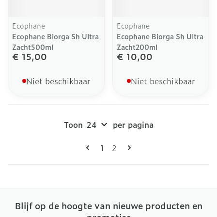
Ecophane
Ecophane
Ecophane Biorga Sh Ultra
Ecophane Biorga Sh Ultra
Zacht500ml
Zacht200ml
€ 15,00
€ 10,00
Niet beschikbaar
Niet beschikbaar
Toon
per pagina
Pagina's
U lees momenteel pagina
Pagina
1
2
Blijf op de hoogte van nieuwe producten en