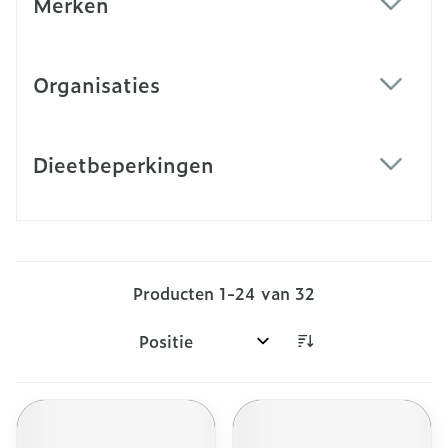
Merken
filter
Organisaties
filter
Dieetbeperkingen
filter
Producten
1
-
24
van
32
Sorteer op: