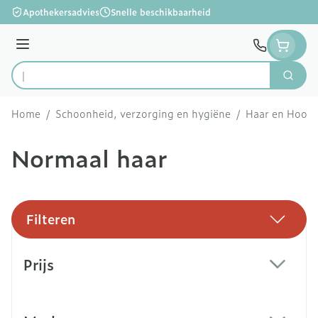
Ga naar de inhoud
Apothekersadvies
Snelle beschikbaarheid
Menu
Zoek
Product, merk, categorie...
Home
/
Schoonheid, verzorging en hygiëne
/
Haar en Hoofd
Normaal haar
Filteren
Doorgaan naar productlijst
Prijs
filter