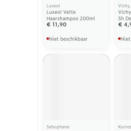
Luxeol
Vichy,
Luxeol Vette
Vichy
Haarshampoo 200ml
Sh D
€ 11,90
€ 4,
Niet beschikbaar
Niet
Sebophane
Korre