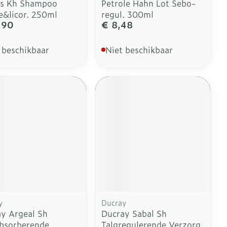
es Kh Shampoo
Petrole Hahn Lot Sebo-
e&licor. 250ml
regul. 300ml
,90
€ 8,48
 beschikbaar
Niet beschikbaar
y
Ducray
y Argeal Sh
Ducray Sabal Sh
bsorberende
Talgregulerende Verzorg.