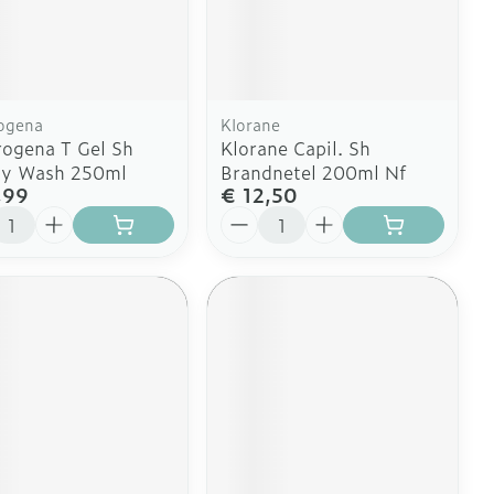
Doffe huid
Buik
 penselen en
er
Diverse geneesmiddelen
svoorwerpen
Toon meer
Arm
r - oogpotlood
Elleboog
Zelfbruiner
Enkel en voet
Haar
ogena
Klorane
ogena T Gel Sh
Klorane Capil. Sh
aduw
Toon meer
sy Wash 250ml
Brandnetel 200ml Nf
er
,99
€ 12,50
Scheren
l
Aantal
CBD