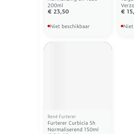
200ml
Verz
€ 23,50
€ 15
Niet beschikbaar
Niet
René Furterer
Furterer Curbicia Sh
Normaliserend 150ml