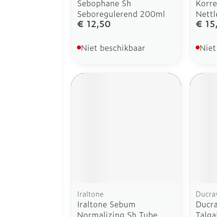
Sebophane Sh
Korr
Seboregulerend 200ml
Nettl
€ 12,50
€ 15
Niet beschikbaar
Niet
Iraltone
Ducra
Iraltone Sebum
Ducra
Normalizing Sh Tube
Talga