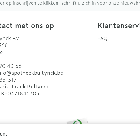
or op inschrijven te klikken, schrijft u zich in voor onze nieuws
act met ons op
Klantenserv
ynck BV
FAQ
 366
e
70 43 66
nfo@
apotheekbultynck.be
351317
aris:
Frank Bultynck
:
BE0471846305
en.