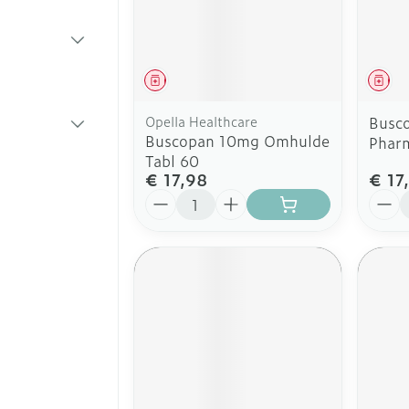
en pancreas
ging
Spieren en gewrichten
Koortsbl
ee
cessoires
Ogen
Podologie
Bad en 
Stomaza
BO categorie
Jeuk
Oren
Neus
Cold - Hot therapie -
Stomapl
Spieren en gewrichten
Spijsver
warm/koud
Insecte
Geneesmiddel
Gen
Zenuwstelsel
Oordopjes
Keel
Accesso
n categorie
Luizen
riteerde huid
Verbanddozen
ing
ingerie
Oorreiniging
Botten, spieren en gewrichten
Opella Healthcare
Busc
en
categorie
Medische hulpmiddelen
Buscopan 10mg Omhulde
Phar
Instrum
Oordruppels
Toon meer
Parfums
leren
Slapeloosheid, spanning en
Tabl 60
Toon meer
Acne
stress
€ 17,98
€ 17
Aantal
Aanta
Voeten en benen
Ergono
Diagnosetesten en
lsel
Specifi
Droge voeten, eelt en kloven
meetapparatuur
Ogen
Stoppen met roken
Ademhal
Lichaam
Blaren
Alcoholtest
Ooginfe
Badkam
Deodora
ps
Eelt
Bloeddrukmeter
Anti all
Bed
Infecties
Gezicht
Eksteroog - likdoorn
inflamm
Cholesteroltest
Doorligg
Toon meer
Ontzwel
ijmhoest
Hartslagmeter
Toon me
Make-u
Glauco
Immuniteit
ge hoest en
Toon meer