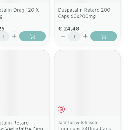
talin Drag 120 X
Duspatalin Retard 200
g
Caps 60x200mg
25
€ 24,48
l
Aantal
eesmiddel
Geneesmiddel
talin Retard
Johnson & Johnson
Imonogas 240mg Caps
 Verl.afgifte Caps