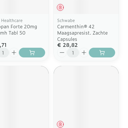
Doffe huid
Buik
 penselen en
er
eesmiddel
Geneesmiddel
Diverse geneesmiddelen
svoorwerpen
Toon meer
Arm
r - oogpotlood
 Healthcare
Schwabe
Elleboog
opan Forte 20mg
Carmenthin® 42
Zelfbruiner
Enkel en voet
Haar
mh Tabl 50
Maagsapresist. Zachte
aduw
Capsules
Toon meer
,71
€ 28,82
er
l
Aantal
Scheren
CBD
eesmiddel
Geneesmiddel