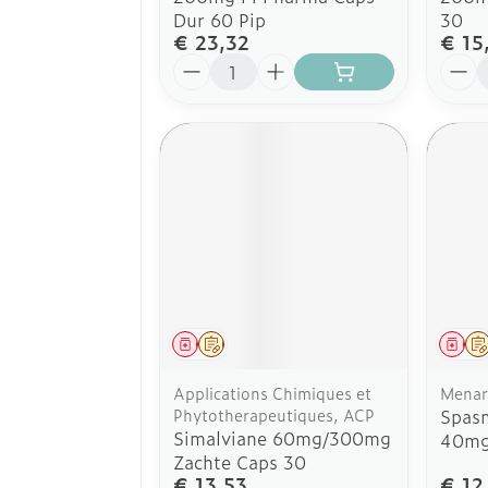
Dur 60 Pip
30
€ 23,32
€ 15
Aantal
Aanta
Geneesmiddel
Op voorschrift
Gen
Applications Chimiques et
Menar
Phytotherapeutiques, ACP
Spas
Simalviane 60mg/300mg
40m
Zachte Caps 30
€ 13,53
€ 12