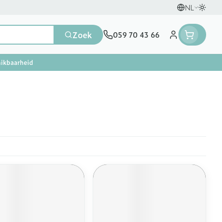
NL
Overs
Talen
Zoek
059 70 43 66
Klant menu
hikbaarheid
escherming
s
oeding
en, vitaminen en
Seksualiteit en intieme
Naalden en spuiten
Neus
 en gewrichten
thee
Pillendozen
Plantaardige olie
Oren
hygiene
n
ucosemeter
Spuiten
Tabletten
en
Condooms en anticonceptie
ps en naalden
Oplossing voor injectie
Neussprays en -druppels
usen
en warmtetherapie
Batterijen
Homeopathie
Ogen
en
Intiem welzijn
ank
 diabetes producten
dieren
Naalden
Intieme verzorging
Mond en keel
eiding zon
 voor insulinespuiten
Naalden voor insulinepen -
enen
rapie
Massage
Mond, muil of snavel
pennaalden
en stress
er
er
Zuigtabletten
ten en desinfecteren
Toon meer
Toon meer
Spray - oplossing
els
Vacht, huid of pluimen
 en teken