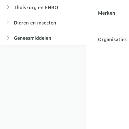
Lever, galblaas 
Lichaamsverzor
Thuiszorg en EHBO
Thee, Kruidenth
Fopspenen en ac
Braken
Toon submenu voor Thuiszorg en EH
Merken
Bad en douche
Lingerie
Babyvoeding
Luiers
filter
Laxeermiddelen
Dieren en insecten
Honden
Deodorant
Sportvoeding
Tandjes
BH's
Toon submenu voor Dieren en insecte
Toon meer
Zeer droge, geïr
Specifieke voed
Voeding - melk
Zwangerschapsl
Geneesmiddelen
Organisaties
en huidproblem
Toon submenu voor Geneesmiddelen 
filter
Toon meer
Toon meer
Aambeien
Ontharen en epi
Incontinentie
Toon meer
Onderleggers
Ademhalingsste
Luierbroekje
Lippen
Inlegverband
Voedend
Hoest
Incontinentiesli
Koortsblazen
Toon meer
Droge hoest
Handen
Diepzittende sl
Thuiszorg
Combinatie dro
Handverzorging