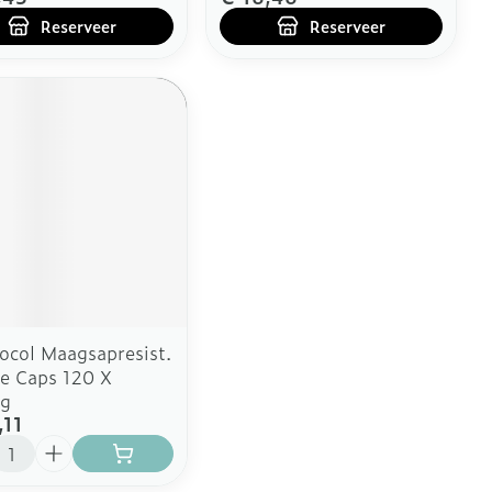
Reserveer
Reserveer
eesmiddel
col Maagsapresist.
e Caps 120 X
g
,11
l