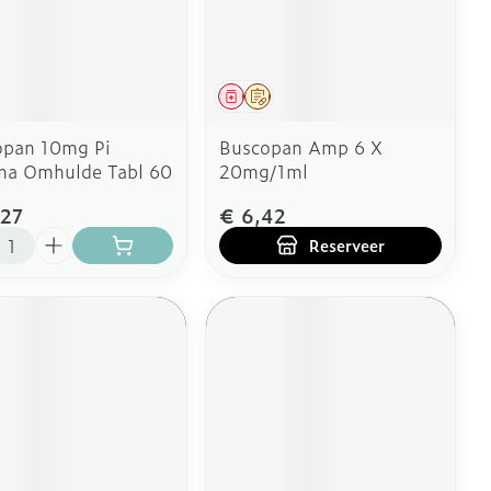
Gezichtsreiniging -
Sondes, baxters en
aasjes - antiviraal
Anesthesie
ontschminken
douche
kjes
catheters
aatje
Reinigingsmelk, - crème, -olie
Sondes
Accessoires
tering
nwerende middelen
en gel
eesmiddel
Geneesmiddel
Op voorschrift
ires
Diagnostica
Accessoires voor sondes
Tonic - lotion
opan 10mg Pi
Buscopan Amp 6 X
Baxters
ma Omhulde Tabl 60
20mg/1ml
enten
Micellair water
 en geurproducten
Catheters
Afslanken
Specifiek voor de ogen
,27
€ 6,42
l
Toon meer
Reserveer
Pillendozen en accessoires
mie
ek voor mannen
Homeopathie
ing en zuurstof
Gezichtsverzorging
sverzorging
cties
er
Mondmaskers
nt
Pigmentstoornissen
Zware benen
ergische en anti
sverzorging
Gevoelige huid - geïrriteerde
atoire middelen
en - decubitis
huid
Tabletten
Bandages en Orthopedie -
lende middelen
er
orthopedische verbanden
Gemengde huid
Creme, gel en spray
p
om