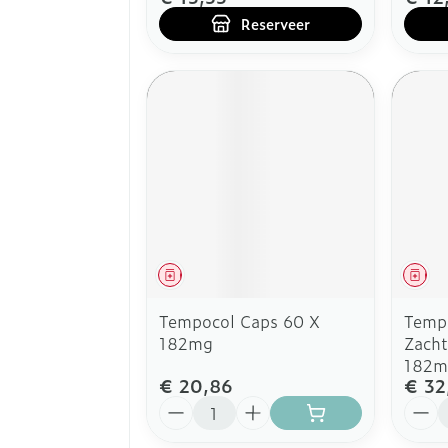
Reserveer
Geneesmiddel
Gen
Tempocol Caps 60 X
Tempo
182mg
Zacht
182m
€ 20,86
€ 32
Aantal
Aanta