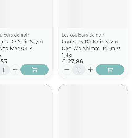
Doffe huid
Buik
 penselen en
er
Diverse geneesmiddelen
svoorwerpen
Toon meer
Arm
r - oogpotlood
Elleboog
Zelfbruiner
Enkel en voet
Haar
uleurs de noir
Les couleurs de noir
urs De Noir Stylo
Couleurs De Noir Stylo
aduw
Toon meer
Wtp Mat 04 B.
Oap Wp Shimm. Plum 9
er
e
1,4g
Scheren
,53
€ 27,86
l
Aantal
CBD