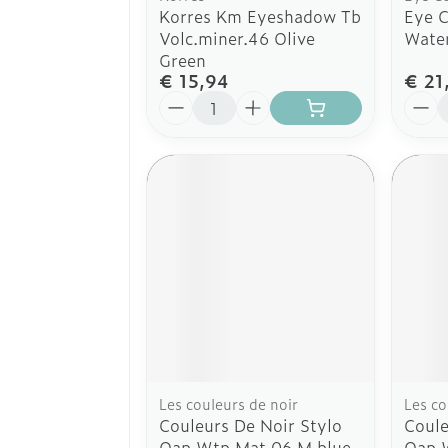
Korres Km Eyeshadow Tb
Eye 
Volc.miner.46 Olive
Water
Green
€ 15,94
€ 21
Aantal
Aanta
Les couleurs de noir
Les co
Couleurs De Noir Stylo
Coule
Oap Wtp Mat 06 M.blue
Oap 