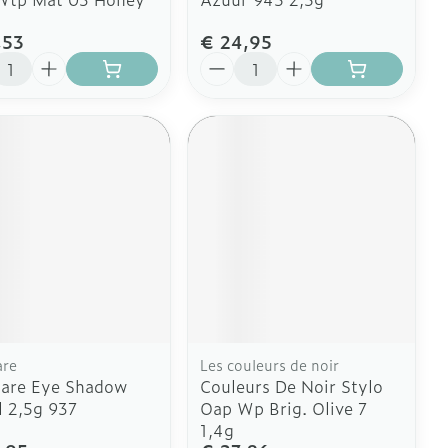
,53
€ 24,95
l
Aantal
are
Les couleurs de noir
Care Eye Shadow
Couleurs De Noir Stylo
l 2,5g 937
Oap Wp Brig. Olive 7
1,4g