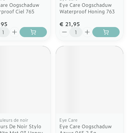
Care Oogschaduw
Eye Care Oogschaduw
proof Ciel 765
Waterproof Honing 763
,95
€ 21,95
l
Aantal
uleurs de noir
Eye Care
urs De Noir Stylo
Eye Care Oogschaduw
Wtp Mat 03 Honey
Azuur 945 2,5g