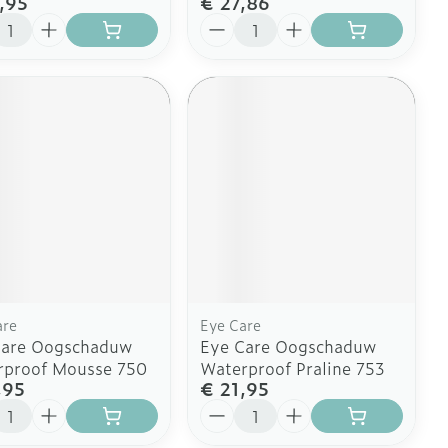
,95
€ 27,86
l
Aantal
are
Eye Care
Care Oogschaduw
Eye Care Oogschaduw
rproof Mousse 750
Waterproof Praline 753
,95
€ 21,95
l
Aantal