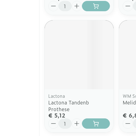
Aantal
Aanta
Lactona
WM Su
Lactona Tandenb
Melid
Prothese
€ 5,12
€ 6,
Aantal
Aanta