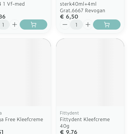
4 1 Vf-med
sterk40ml+4ml
Grat.6667 Revogan
86
€ 6,50
l
Aantal
a
Fittydent
a Free Kleefcreme
Fittydent Kleefcreme
40g
51
€ 9,76