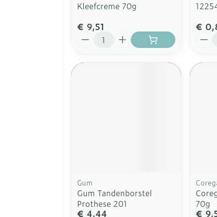
Kleefcreme 70g
1225
€ 9,51
€ 0,
Aantal
Aanta
Gum
Coreg
Gum Tandenborstel
Coreg
Prothese 201
70g
€ 4,44
€ 9,