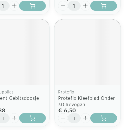
l
Aantal
pplies
Protefix
ent Gebitsdoosje
Protefix Kleefblad Onder
30 Revogan
88
€ 6,50
l
Aantal