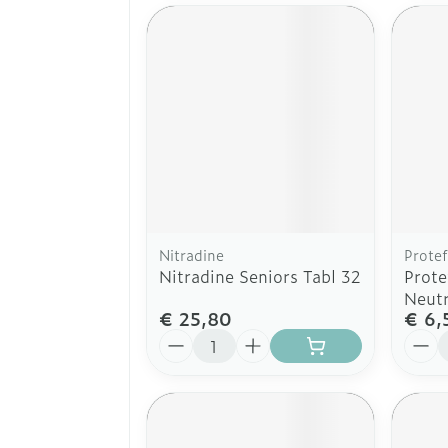
Nitradine
Protef
Nitradine Seniors Tabl 32
Prote
Neut
€ 25,80
€ 6,
Aantal
Aanta