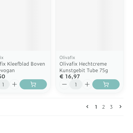
ix
Olivafix
fix Kleefblad Boven
Olivafix Hechtcreme
evogan
Kunstgebit Tube 75g
50
€ 16,97
l
Aantal
Pagina's
U lees momente
Pagina
Pagina
1
2
3