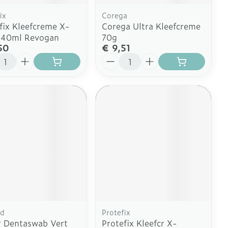
ix
Corega
fix Kleefcreme X-
Corega Ultra Kleefcreme
k 40ml Revogan
70g
50
€ 9,51
l
Aantal
d
Protefix
 Dentaswab Vert
Protefix Kleefcr X-