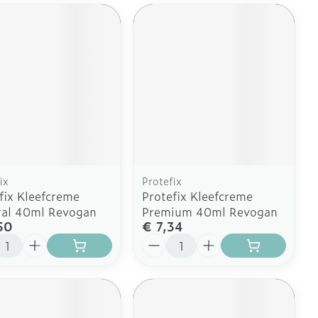
ix
Protefix
fix Kleefcreme
Protefix Kleefcreme
ral 40ml Revogan
Premium 40ml Revogan
50
€ 7,34
l
Aantal