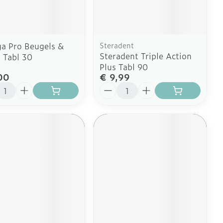
Doffe huid
Buik
 penselen en
er
Diverse geneesmiddelen
svoorwerpen
Toon meer
Arm
r - oogpotlood
Elleboog
a Pro Beugels &
Steradent
Zelfbruiner
Enkel en voet
Steradent Triple Action
Haar
s Tabl 30
Plus Tabl 90
aduw
Toon meer
00
€ 9,99
er
l
Aantal
Scheren
CBD