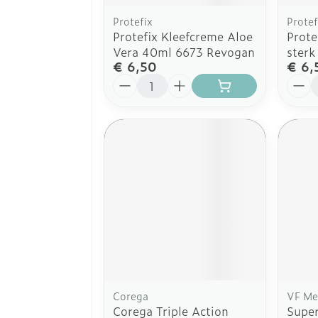
Protefix
Protef
Protefix Kleefcreme Aloe
Prote
Vera 40ml 6673 Revogan
ster
€ 6,50
€ 6,
Aantal
Aanta
Corega
VF Me
Corega Triple Action
Super