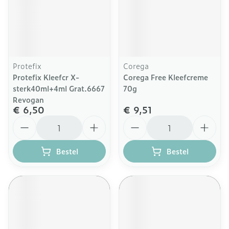
Protefix
Corega
Protefix Kleefcr X-
Corega Free Kleefcreme
sterk40ml+4ml Grat.6667
70g
Revogan
€ 6,50
€ 9,51
Aantal
Aantal
Bestel
Bestel