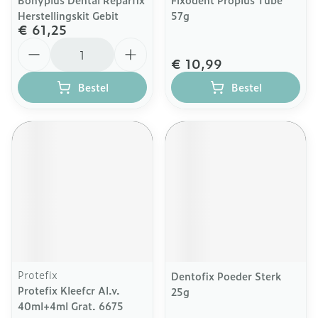
Herstellingskit Gebit
57g
€ 61,25
Aantal
€ 10,99
Bestel
Bestel
Protefix
Dentofix Poeder Sterk
Protefix Kleefcr Al.v.
25g
40ml+4ml Grat. 6675