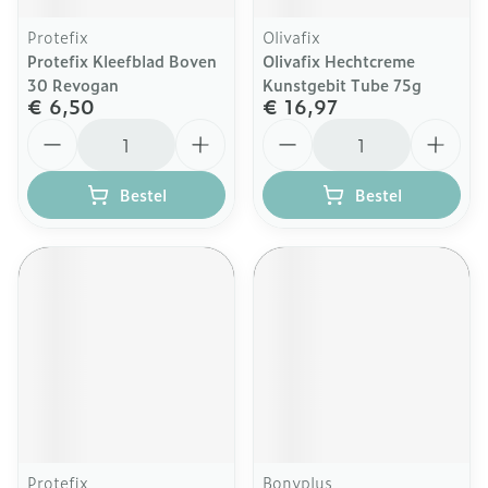
Protefix
Olivafix
Protefix Kleefblad Boven
Olivafix Hechtcreme
30 Revogan
Kunstgebit Tube 75g
€ 6,50
€ 16,97
Aantal
Aantal
Bestel
Bestel
Protefix
Bonyplus