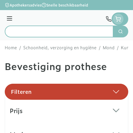
Ga naar de inhoud
Apothekersadvies
Snelle beschikbaarheid
Menu
Zoek
Product, merk, categorie...
Home
/
Schoonheid, verzorging en hygiëne
/
Mond
/
Kunst
Bevestiging prothese
Filteren
Doorgaan naar productlijst
Prijs
filter