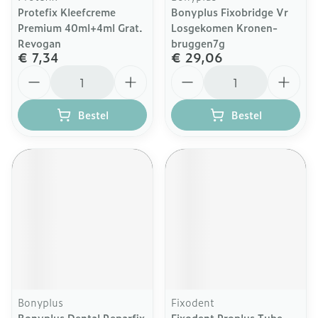
Protefix Kleefcreme
Bonyplus Fixobridge Vr
Premium 40ml+4ml Grat.
Losgekomen Kronen-
Revogan
bruggen7g
€ 7,34
€ 29,06
Aantal
Aantal
Bestel
Bestel
Bonyplus
Fixodent
Bonyplus Dental Reparfix
Fixodent Proplus Tube