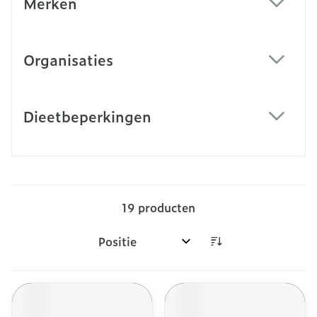
Merken
filter
Organisaties
filter
Dieetbeperkingen
filter
19
producten
Sorteer op: