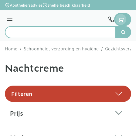
Ga naar de inhoud
Apothekersadvies
Snelle beschikbaarheid
Menu
Zoek
Product, merk, categorie...
Home
/
Schoonheid, verzorging en hygiëne
/
Gezichtsverzo
Nachtcreme
Filteren
Doorgaan naar productlijst
Prijs
filter