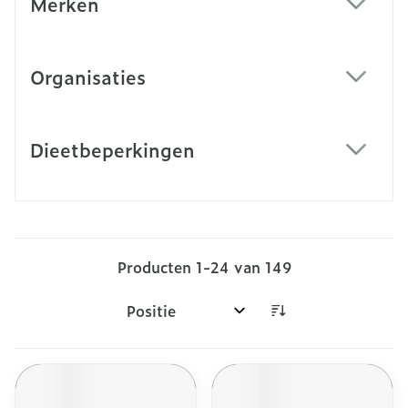
Merken
filter
Organisaties
filter
Dieetbeperkingen
filter
Producten
1
-
24
van
149
Sorteer op: