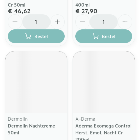
Cr 50ml
400ml
€ 46,62
€ 27,90
Aantal
Aantal
Bestel
Bestel
Dermolin
A-Derma
Dermolin Nachtcreme
Aderma Exomega Control
50ml
Herst. Emol. Nacht Cr
200ml