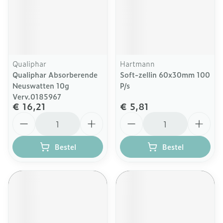
Qualiphar
Hartmann
Qualiphar Absorberende
Soft-zellin 60x30mm 100
Neuswatten 10g
P/s
Verv.0185967
€ 16,21
€ 5,81
Aantal
Aantal
Bestel
Bestel