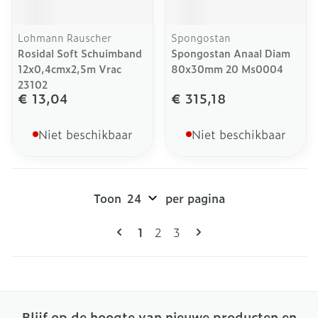
Lohmann Rauscher
Spongostan
Rosidal Soft Schuimband
Spongostan Anaal Diam
12x0,4cmx2,5m Vrac
80x30mm 20 Ms0004
23102
€ 13,04
€ 315,18
Niet beschikbaar
Niet beschikbaar
Toon
per pagina
Pagina's
U lees momenteel pagina
Pagina
Pagina
1
2
3
Blijf op de hoogte van nieuwe producten en