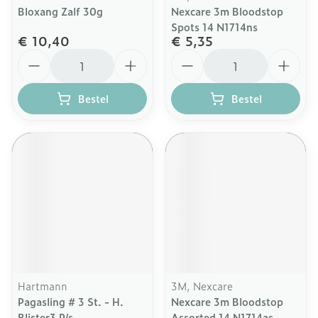
Bloxang Zalf 30g
Nexcare 3m Bloodstop
Spots 14 N1714ns
€ 10,40
€ 5,35
Aantal
Aantal
Bestel
Bestel
Hartmann
3M, Nexcare
Pagasling # 3 St. - H.
Nexcare 3m Bloodstop
Blister3 P/s
Assorted 14 N1714as