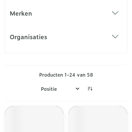
Merken
filter
Organisaties
filter
Producten
1
-
24
van
58
Sorteer op: