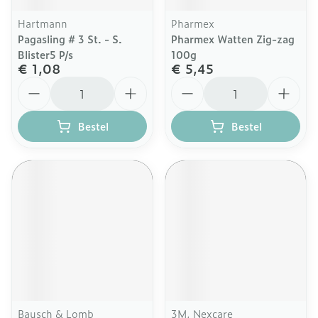
Hartmann
Pharmex
Pagasling # 3 St. - S.
Pharmex Watten Zig-zag
Blister5 P/s
100g
€ 1,08
€ 5,45
Aantal
Aantal
Bestel
Bestel
Bausch & Lomb
3M, Nexcare