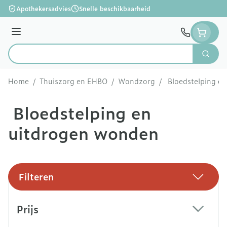
Ga naar de inhoud
Apothekersadvies
Snelle beschikbaarheid
Menu
Zoek
Product, merk, categorie...
Home
/
Thuiszorg en EHBO
/
Wondzorg
/
Bloedstelping e
Bloedstelping en
uitdrogen wonden
Filteren
Doorgaan naar productlijst
Prijs
filter