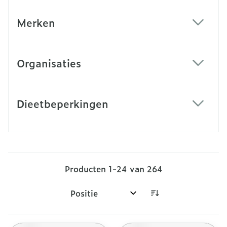
Merken
filter
Organisaties
filter
Dieetbeperkingen
filter
Producten
1
-
24
van
264
Sorteer op: