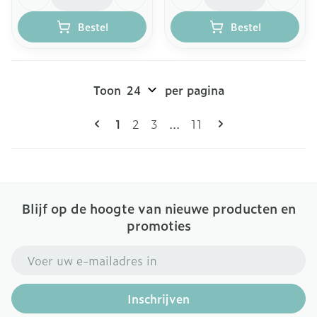
Bestel
Bestel
Toon
per pagina
Pagina's
U lees momenteel pagina
Pagina
Pagina
Pagina
1
2
3
...
11
Blijf op de hoogte van nieuwe producten en
promoties
E-mail adres
Inschrijven