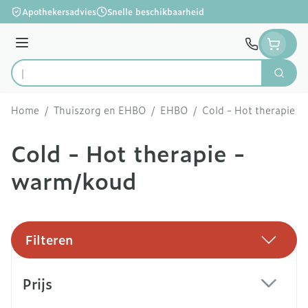
Ga naar de inhoud
Apothekersadvies
Snelle beschikbaarheid
Menu
Zoek
Product, merk, categorie...
Home
/
Thuiszorg en EHBO
/
EHBO
/
Cold - Hot therapie 
Cold - Hot therapie -
warm/koud
Filteren
Doorgaan naar productlijst
Prijs
filter