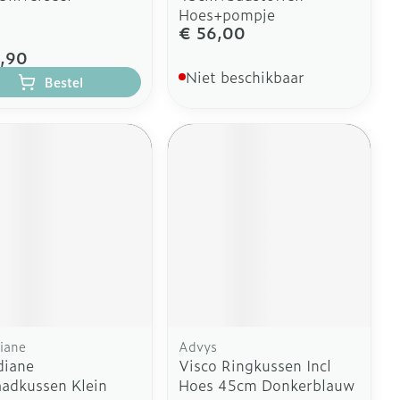
Hoes+pompje
€ 56,00
,90
Niet beschikbaar
Bestel
iane
Advys
diane
Visco Ringkussen Incl
aadkussen Klein
Hoes 45cm Donkerblauw