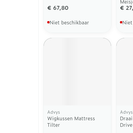
Meisj
€ 67,80
€ 27
Niet beschikbaar
Niet
Advys
Advys
Wigkussen Mattress
Draai
Tilter
Driv