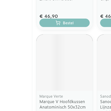
€ 46,90
€ 46
Bestel
Marque Verte
Sanod
Marque V Hoofdkussen
Sano
Anatominisch 50x32cm
Lijnz