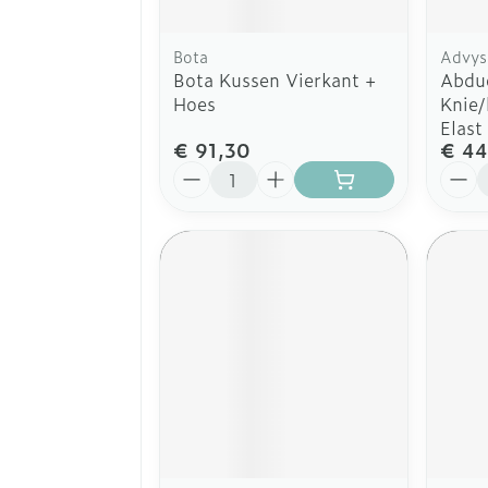
Bota
Advys
Bota Kussen Vierkant +
Abdu
Hoes
Knie/
Elast
€ 91,30
€ 44
Aantal
Aanta