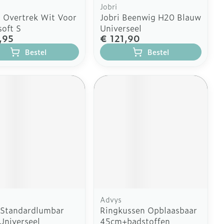
Jobri
l Overtrek Wit Voor
Jobri Beenwig H20 Blauw
oft S
Universeel
,95
€ 121,90
Bestel
Bestel
Advys
 Standardlumbar
Ringkussen Opblaasbaar
 Universeel
45cm+badstoffen