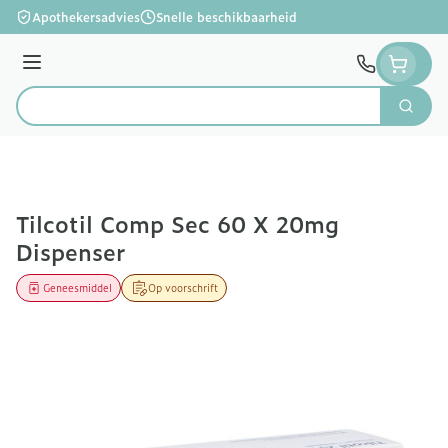
Ga naar de inhoud
Apothekersadvies
Snelle beschikbaarheid
Menu
Zoek
Product, merk, categorie...
Tilcotil Comp Sec 60 X 20mg
Dispenser
Geneesmiddel
Op voorschrift