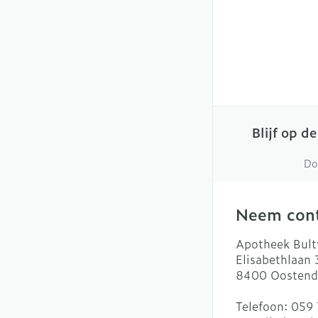
slijmhoest
Batterijen
Handhygiëne
Massagebalsem 
Toebehoren
Manicure & ped
Steriel materiaa
Hormonaal stels
Mond
Droge mond
Blijf op d
Elektrische tan
Do
Interdentaal - f
Kunstgebit
Neem cont
Toon meer
Apotheek Bult
Elisabethlaan
8400
Oostend
Telefoon:
059 