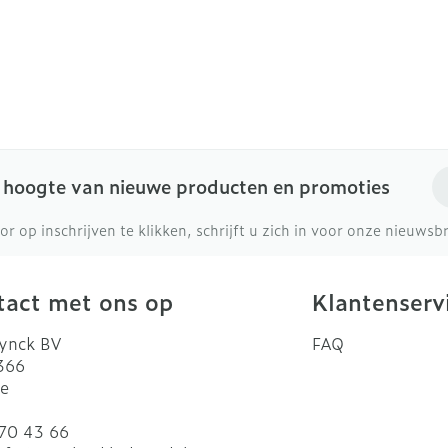
Make-up
Nagels
Toon me
gebruik
en inhalatie
Nagellak
Aerosoltherapie en zuurstof
icure
Eyeline
Allergie
Oor
l
Kalk- en schimmelnagels
Aerosol toestellen
Mascara
el
Nagelbijten
Aerosol accessoires
Oogsch
Anti tumor middelen
Nagelversterkend
Zuurstof
Toon me
E-
e hoogte van nieuwe producten en promoties
Toon meer
denborstels
or op inschrijven te klikken, schrijft u zich in voor onze nieuws
Snurken
los
Supplementen
act met ons op
Klantenserv
ynck BV
FAQ
 366
e
70 43 66