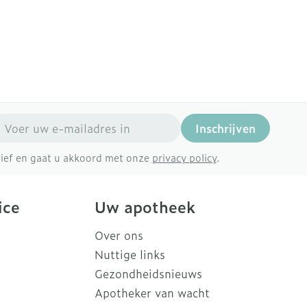
Doffe huid
Buik
 penselen en
er
Diverse geneesmiddelen
svoorwerpen
Toon meer
Arm
r - oogpotlood
Elleboog
Zelfbruiner
Enkel en voet
Haar
aduw
Toon meer
er
mail adres
Scheren
Inschrijven
brief en gaat u akkoord met onze
privacy policy
.
CBD
ice
Uw apotheek
Over ons
Nuttige links
Gezondheidsnieuws
Apotheker van wacht