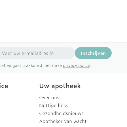
Doffe huid
Buik
 penselen en
er
Diverse geneesmiddelen
svoorwerpen
Toon meer
Arm
r - oogpotlood
Elleboog
Zelfbruiner
Enkel en voet
Haar
aduw
Toon meer
er
mail adres
Scheren
Inschrijven
brief en gaat u akkoord met onze
privacy policy
.
CBD
ice
Uw apotheek
Over ons
Nuttige links
Gezondheidsnieuws
Apotheker van wacht