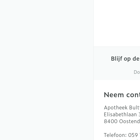
slijmhoest
Batterijen
Handhygiëne
Massagebalsem 
Toebehoren
Manicure & ped
Steriel materiaa
Hormonaal stels
Mond
Droge mond
Blijf op d
Elektrische tan
Do
Interdentaal - f
Kunstgebit
Neem cont
Toon meer
Apotheek Bult
Elisabethlaan
8400
Oostend
Telefoon:
059 