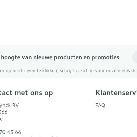
Make-up
Nagels
Toon me
gebruik
en inhalatie
Nagellak
Aerosoltherapie en zuurstof
icure
Eyeline
Allergie
Oor
l
Kalk- en schimmelnagels
Aerosol toestellen
Mascara
el
Nagelbijten
Aerosol accessoires
Oogsch
Anti tumor middelen
Nagelversterkend
Zuurstof
Toon me
E-
e hoogte van nieuwe producten en promoties
Toon meer
denborstels
or op inschrijven te klikken, schrijft u zich in voor onze nieuws
Snurken
los
Supplementen
act met ons op
Klantenserv
ynck BV
FAQ
 366
e
70 43 66