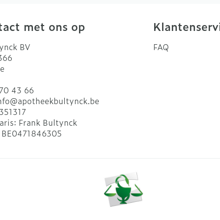
act met ons op
Klantenserv
ynck BV
FAQ
 366
e
70 43 66
nfo@
apotheekbultynck.be
351317
aris:
Frank Bultynck
:
BE0471846305