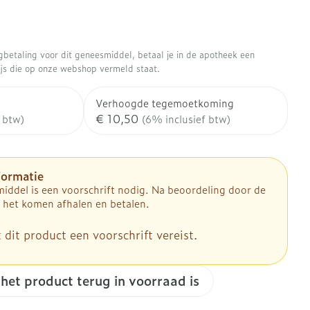
Gezichtsreiniging -
Sondes, baxters en
aasjes - antiviraal
Anesthesie
ontschminken
douche
kjes
catheters
aatje
Reinigingsmelk, - crème, -olie
Sondes
Accessoires
tering
ugbetaling voor dit geneesmiddel, betaal je in de apotheek een
nwerende middelen
en gel
ires
Diagnostica
rijs die op onze webshop vermeld staat.
Accessoires voor sondes
Tonic - lotion
Baxters
Verhoogde tegemoetkoming
enten
Micellair water
 en geurproducten
Catheters
€ 10,50
 btw)
(6% inclusief btw)
Afslanken
Specifiek voor de ogen
Toon meer
Pillendozen en accessoires
mie
ek voor mannen
formatie
Homeopathie
iddel is een voorschrift nodig. Na beoordeling door de
ing en zuurstof
Gezichtsverzorging
sverzorging
 het komen afhalen en betalen.
cties
er
Mondmaskers
nt
Pigmentstoornissen
 dit product een voorschrift vereist.
Zware benen
ergische en anti
sverzorging
Gevoelige huid - geïrriteerde
atoire middelen
en - decubitis
huid
Tabletten
Bandages en Orthopedie -
lende middelen
 het product terug in voorraad is
er
orthopedische verbanden
Gemengde huid
Creme, gel en spray
p
om