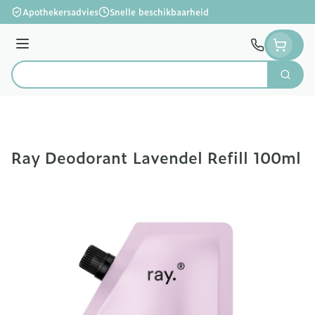
Ga naar de inhoud
Apothekersadvies
Snelle beschikbaarheid
Menu
Zoek
Product, merk, categorie...
Ray Deodorant Lavendel Refill 100ml