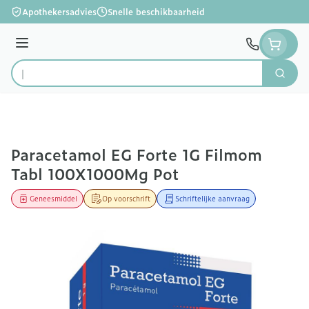
Ga naar de inhoud
Apothekersadvies
Snelle beschikbaarheid
Menu
Zoek
Product, merk, categorie...
Paracetamol EG Forte 1G Filmom
Tabl 100X1000Mg Pot
Geneesmiddel
Op voorschrift
Schriftelijke aanvraag