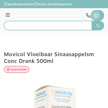
Ga naar de inhoud
Apothekersadvies
Snelle beschikbaarheid
Menu
Zoek
Product, merk, categorie...
Movicol Vloeibaar Sinaasappelsm
Conc Drank 500ml
Geneesmiddel