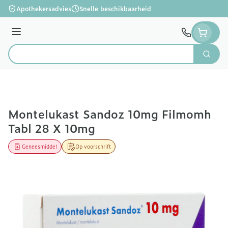
Ga naar de inhoud
Apothekersadvies
Snelle beschikbaarheid
Menu
Zoek
Product, merk, categorie...
Montelukast Sandoz 10mg Filmomh
Tabl 28 X 10mg
Geneesmiddel
Op voorschrift