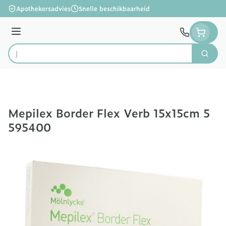
Ga naar de inhoud
Apothekersadvies
Snelle beschikbaarheid
Menu
Zoek
Product, merk, categorie...
Mepilex Border Flex Verb 15x15cm 5
595400