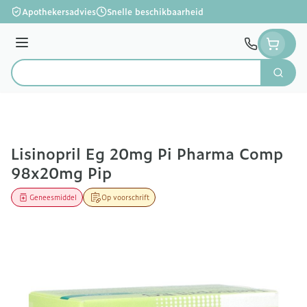
Ga naar de inhoud
Apothekersadvies
Snelle beschikbaarheid
Menu
Zoek
Product, merk, categorie...
Lisinopril Eg 20mg Pi Pharma Comp
98x20mg Pip
Geneesmiddel
Op voorschrift