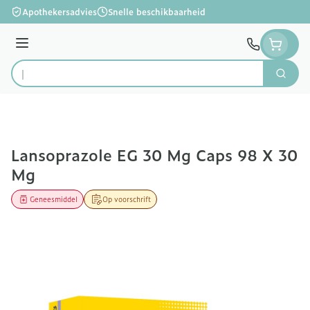
Ga naar de inhoud
Apothekersadvies
Snelle beschikbaarheid
Menu
Zoek
Product, merk, categorie...
Lansoprazole EG 30 Mg Caps 98 X 30
Mg
Geneesmiddel
Op voorschrift