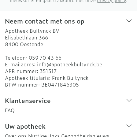
nieuwsbrief en gaat u akkoord met onze
privacy policy
.
Neem contact met ons op
Apotheek Bultynck BV
Elisabethlaan 366
8400
Oostende
Telefoon:
059 70 43 66
E-mailadres:
info@
apotheekbultynck.be
APB nummer:
351317
Apotheek titularis:
Frank Bultynck
BTW nummer:
BE0471846305
Klantenservice
FAQ
Uw apotheek
Over ons
Nuttige links
Gezondheidsnieuws