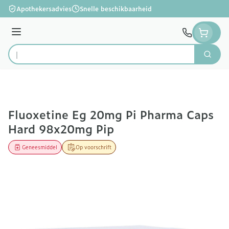
Ga naar de inhoud
Apothekersadvies
Snelle beschikbaarheid
Menu
Zoek
Product, merk, categorie...
Fluoxetine Eg 20mg Pi Pharma Caps
Hard 98x20mg Pip
Geneesmiddel
Op voorschrift