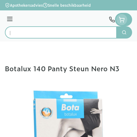
Ga naar de inhoud
Apothekersadvies
Snelle beschikbaarheid
Menu
Zoek
Product, merk, categorie...
Botalux 140 Panty Steun Nero N3