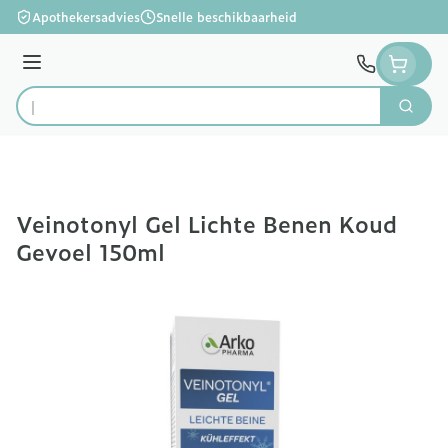
Ga naar de inhoud
Apothekersadvies
Snelle beschikbaarheid
Menu
Zoek
Product, merk, categorie...
Veinotonyl Gel Lichte Benen Koud
Gevoel 150ml