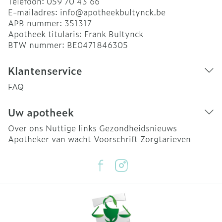
Telefoon:
059 70 43 66
E-mailadres:
info@
apotheekbultynck.be
APB nummer:
351317
Apotheek titularis:
Frank Bultynck
BTW nummer:
BE0471846305
Klantenservice
FAQ
Uw apotheek
Over ons
Nuttige links
Gezondheidsnieuws
Apotheker van wacht
Voorschrift
Zorgtarieven