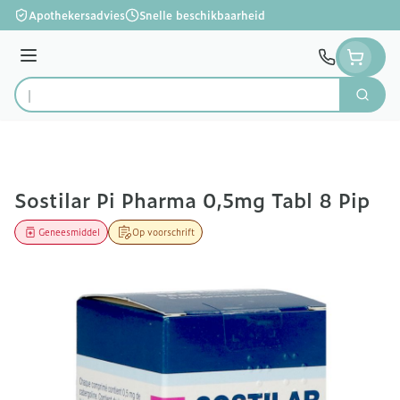
Ga naar de inhoud
Apothekersadvies
Snelle beschikbaarheid
Menu
Zoek
Product, merk, categorie...
Sostilar Pi Pharma 0,5mg Tabl 8 Pip
Geneesmiddel
Op voorschrift