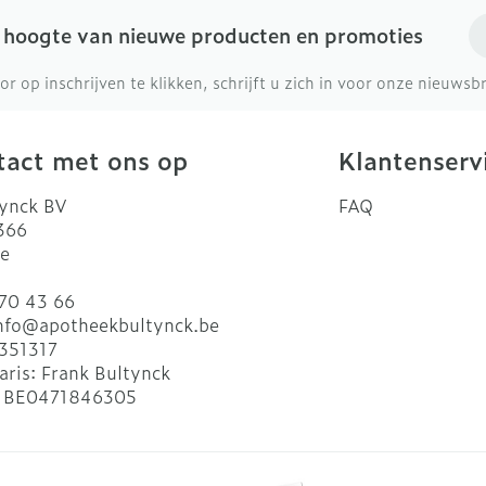
E-
e hoogte van nieuwe producten en promoties
or op inschrijven te klikken, schrijft u zich in voor onze nieuws
act met ons op
Klantenserv
ynck BV
FAQ
 366
e
70 43 66
nfo@
apotheekbultynck.be
351317
aris:
Frank Bultynck
:
BE0471846305