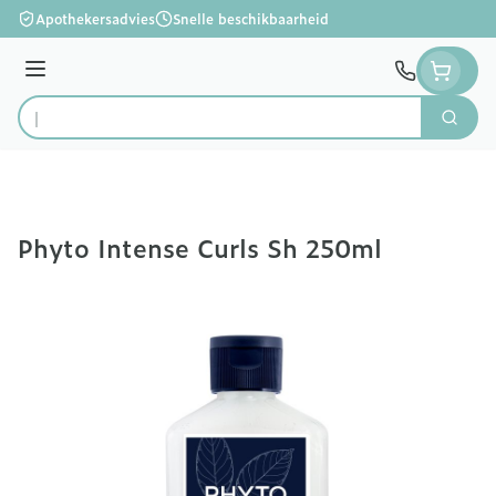
Ga naar de inhoud
Apothekersadvies
Snelle beschikbaarheid
Menu
Zoek
Product, merk, categorie...
Phyto Intense Curls Sh 250ml