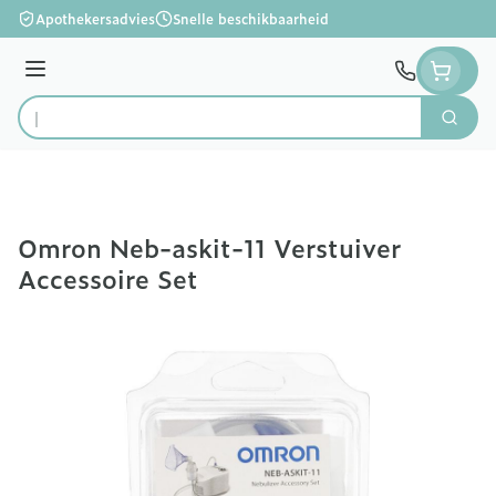
Ga naar de inhoud
Apothekersadvies
Snelle beschikbaarheid
Menu
Zoek
Product, merk, categorie...
Omron Neb-askit-11 Verstuiver
Accessoire Set