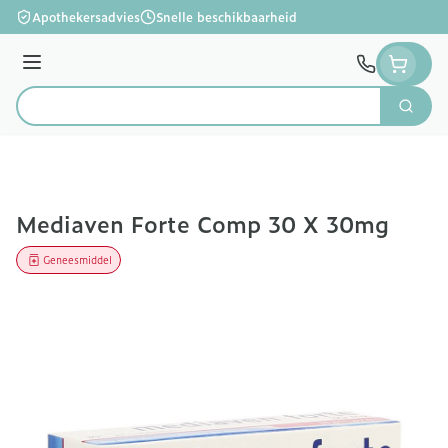
Ga naar de inhoud
Apothekersadvies
Snelle beschikbaarheid
Menu
Zoek
Product, merk, categorie...
Mediaven Forte Comp 30 X 30mg
Geneesmiddel