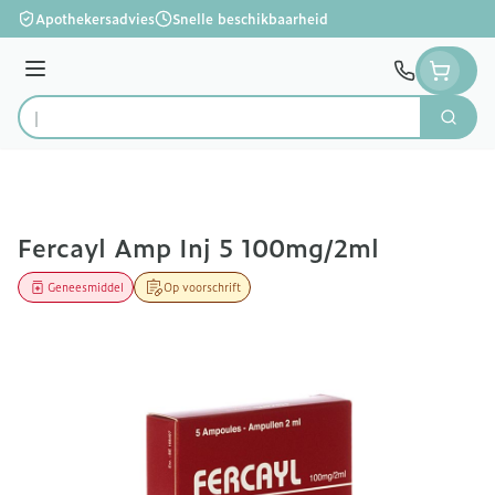
Ga naar de inhoud
Apothekersadvies
Snelle beschikbaarheid
Menu
Zoek
Product, merk, categorie...
Fercayl Amp Inj 5 100mg/2ml
Geneesmiddel
Op voorschrift