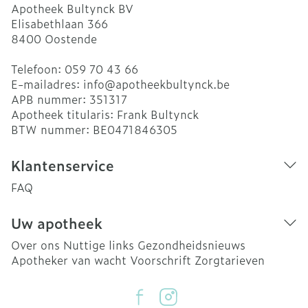
Apotheek Bultynck BV
Elisabethlaan 366
8400
Oostende
Telefoon:
059 70 43 66
E-mailadres:
info@
apotheekbultynck.be
APB nummer:
351317
Apotheek titularis:
Frank Bultynck
BTW nummer:
BE0471846305
Klantenservice
FAQ
Uw apotheek
Over ons
Nuttige links
Gezondheidsnieuws
Apotheker van wacht
Voorschrift
Zorgtarieven