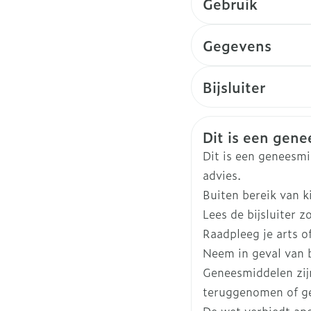
Gebruik
Hoe neemt u dit mi
Gegevens
CNK
38
Bijsluiter
Nederlands
Organisaties
Exe
Veiligheidsin
Dit is een genee
Merken
Exe
Dit is een geneesm
advies.
Breedte
58
Buiten bereik van 
Lees de bijsluiter z
Lengte
10
Raadpleeg je arts o
Neem in geval van b
Diepte
40
Geneesmiddelen zij
teruggenomen of ge
Actieve
des