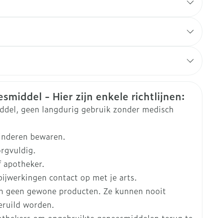
ddel in?
94870
Duits
Frans
ltis Belgium
formatie
smiddel - Hier zijn enkele richtlijnen:
ltis Hc
iddel, geen langdurig gebruik zonder medisch
 mm
kinderen bewaren.
orgvuldig.
6 mm
f apotheker.
ijwerkingen contact op met je arts.
 mm
n geen gewone producten. Ze kunnen nooit
ruild worden.
ogestrel