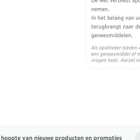
De wet verbiedt ap
Ingrediënten
nemen.
In het belang van u
Behoud
Kam
terugbrengt naar de
geneesmiddelen.
Als apotheker bieden 
een geneesmiddel of m
vragen hebt. Aarzel ni
E-
e hoogte van nieuwe producten en promoties