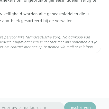
othekers om ongebruikte geneesmiddelen terug te
w veiligheid worden alle geneesmiddelen die u
ertemperatuur (15°C - 25°C)
 apotheek gesorteerd bij de vervallen
we persoonlijke farmaceutische zorg. Na aankoop van
edisch hulpmiddel kun je contact met ons opnemen als je
et om contact met ons op te nemen via mail of telefoon.
mail adres
Inschrijven