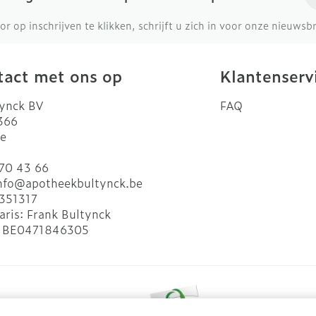
or op inschrijven te klikken, schrijft u zich in voor onze nieuws
act met ons op
Klantenserv
ynck BV
FAQ
 366
e
70 43 66
nfo@
apotheekbultynck.be
351317
aris:
Frank Bultynck
:
BE0471846305