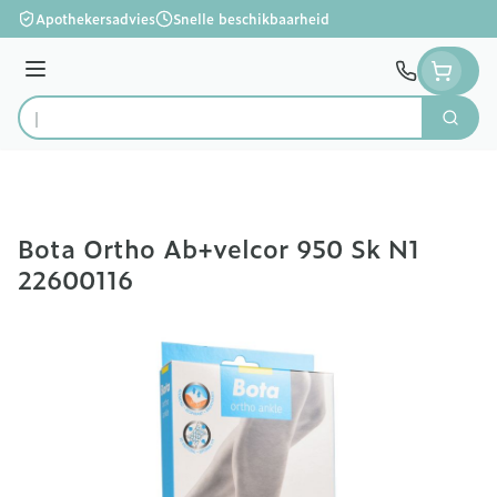
Ga naar de inhoud
Apothekersadvies
Snelle beschikbaarheid
Menu
Zoek
Product, merk, categorie...
Bota Ortho Ab+velcor 950 Sk N1
22600116