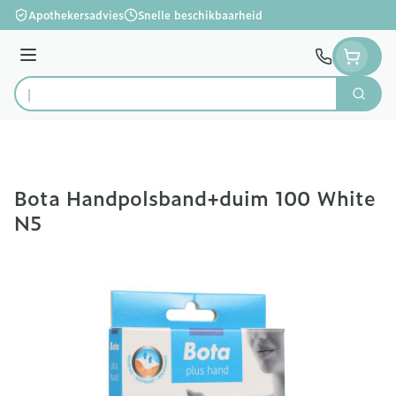
Ga naar de inhoud
Apothekersadvies
Snelle beschikbaarheid
Menu
Zoek
Product, merk, categorie...
Bota Handpolsband+duim 100 White
N5