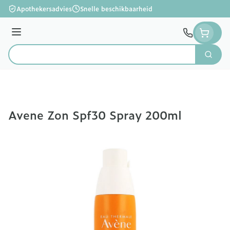
Ga naar de inhoud
Apothekersadvies
Snelle beschikbaarheid
Menu
Zoek
Product, merk, categorie...
Avene Zon Spf30 Spray 200ml