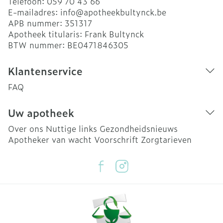
Telefoon:
059 70 43 66
E-mailadres:
info@
apotheekbultynck.be
APB nummer:
351317
Apotheek titularis:
Frank Bultynck
BTW nummer:
BE0471846305
Klantenservice
FAQ
Uw apotheek
Over ons
Nuttige links
Gezondheidsnieuws
Apotheker van wacht
Voorschrift
Zorgtarieven